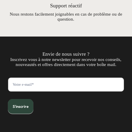
Support réactif
Nous restons facilement joignables en cas de problème ou de
question.
Envie de nous suivre ?
Inscrivez vous à notre newsletter pour recevoir nos conseils,
nouveautés et offres directement dans votre boîte mail.
N
e
w
s
l
e
t
S'inscrire
t
e
r