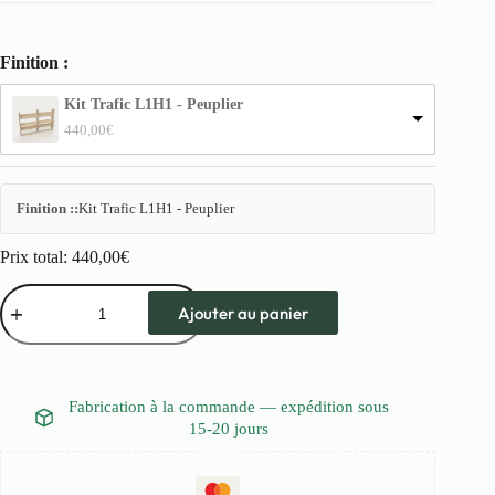
Finition :
Kit Trafic L1H1 - Peuplier
440,00
€
Finition ::
Kit Trafic L1H1 - Peuplier
Prix total:
440,00
€
quantité
de
Ajouter au panier
Kit
Aménagement
Trafic
L1H1
Fabrication à la commande — expédition sous
15-20 jours