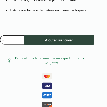
Structure légère et solide en peuplier 12 mm
Installation facile et fermeture sécurisée par loquets
quantité
Ajouter au panier
de
Meuble
voiture
800x800x500
Fabrication à la commande — expédition sous
15-20 jours