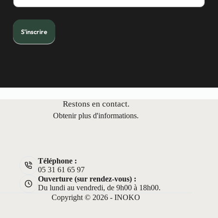
w
s
l
e
t
S'inscrire
t
e
r
Restons en contact.
Obtenir plus d'informations.
Téléphone :
05 31 61 65 97
Ouverture (sur rendez-vous) :
Du lundi au vendredi, de 9h00 à 18h00.
Copyright © 2026 - INOKO