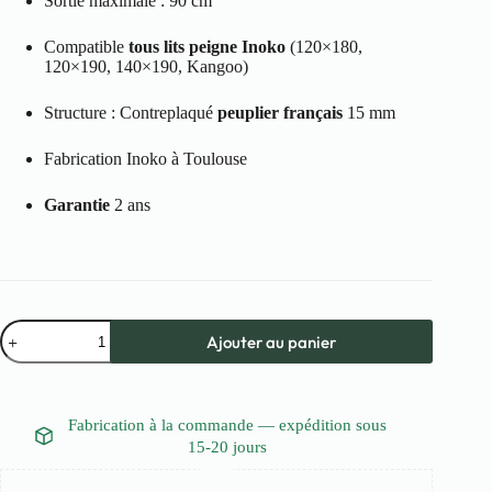
Sortie maximale : 90 cm
Compatible
tous lits peigne Inoko
(120×180,
120×190, 140×190, Kangoo)
Structure : Contreplaqué
peuplier français
15 mm
Fabrication Inoko à Toulouse
Garantie
2 ans
quantité
Ajouter au panier
de
Tiroir
ouverture
95cm
-
Fabrication à la commande — expédition sous
Modèle
15-20 jours
120