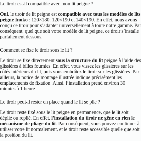
Le tiroir est-il compatible avec mon lit peigne ?
Oui
, le tiroir de lit peigne est
compatible avec tous les modèles de lits
peigne Inoko
: 120×180, 120×190 et 140×190. En effet, nous avons
conçu ce tiroir pour s’adapter universellement à toute notre gamme. Par
conséquent, quel que soit votre modèle de lit peigne, ce tiroir s’installe
parfaitement dessous.
Comment se fixe le tiroir sous le lit ?
Le tiroir se fixe directement
sous la structure du lit
peigne à l’aide des
glissières à billes fournies. En effet, vous vissez les glissières sur les
côtés intérieurs du lit, puis vous emboîtez le tiroir sur les glissières. Par
ailleurs, la notice de montage illustrée indique précisément les
emplacements de fixation. Ainsi, l’installation prend environ 30
minutes à 1 heure.
Le tiroir peut-il rester en place quand le lit se plie ?
Le tiroir reste fixé sous le lit peigne en permanence, que le lit soit
déplié ou replié. En effet,
l’installation du tiroir ne gêne en rien le
mécanisme de pliage du lit
. Par conséquent, vous pouvez continuer à
utiliser votre lit normalement, et le tiroir reste accessible quelle que soit
la position du lit.