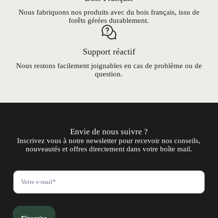
Nous fabriquons nos produits avec du bois français, issu de
forêts gérées durablement.
Support réactif
Nous restons facilement joignables en cas de problème ou de
question.
Envie de nous suivre ?
Inscrivez vous à notre newsletter pour recevoir nos conseils,
nouveautés et offres directement dans votre boîte mail.
N
e
w
s
l
e
t