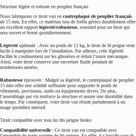
Structure légère et robuste en peuplier français
Nous fabriquons ce tiroir van en
contreplaqué de peuplier français
de 15 mm. En effet, ce matériau issu de forêts gérées durablement offre
un excellent rapport
légèreté/robustesse
, essentiel pour un tiroir qui
sera ouvert et fermé quotidiennement.
Légèreté
optimale : Avec un poids de 12 kg, le tiroir de lit peigne reste
facile à manipuler lors de l’installation. Par ailleurs, cette légèreté
facilite le coulissement sur les glissières et réduit l’usure mécanique.
Ainsi, votre tiroir conserve une ouverture fluide pendant de
nombreuses années.
Robustesse
éprouvée : Malgré sa légèreté, le contreplaqué de peuplier
15 mm offre une solidité suffisante pour supporter le poids de
vêtements, provisions, outils ou équipements divers. De plus,
l’assemblage par vis renforce la structure et assure une durabilité dans
le temps. Par conséquent, votre tiroir van résiste parfaitement à un
usage quotidien intensif.
Tiroir compatible avec tous les lits peigne Inoko
Compatibilité universelle
: Ce tiroir van est compatible avec
l’ensemble de notre gamme de lits peigne. En effet, il s’installe sous le